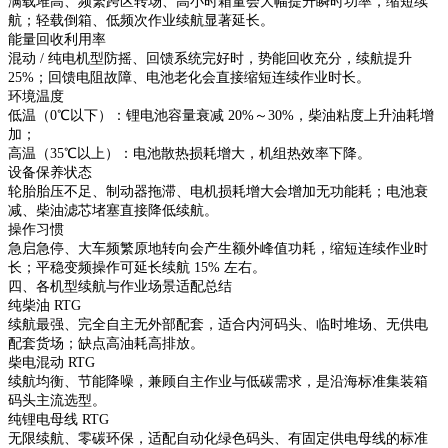
满载堆高、频繁跨区转场、高小时箱量会大幅提升瞬时功率，缩短续
航；轻载倒箱、低频次作业续航显著延长。
能量回收利用率
混动 / 纯电机型防摇、回馈系统完好时，势能回收充分，续航提升
25%；回馈电阻故障、电池老化会直接缩短连续作业时长。
环境温度
低温（0℃以下）：锂电池容量衰减 20%～30%，柴油粘度上升油耗增
加；
高温（35℃以上）：电池散热损耗增大，机组热效率下降。
设备保养状态
轮胎胎压不足、制动器拖滞、电机损耗增大会增加无功能耗；电池衰
减、柴油滤芯堵塞直接降低续航。
操作习惯
急启急停、大车频繁原地转向会产生额外峰值功耗，缩短连续作业时
长；平稳变频操作可延长续航 15% 左右。
四、各机型续航与作业场景适配总结
纯柴油 RTG
续航最强、完全自主无外部配套，适合内河码头、临时堆场、无供电
配套货场；缺点高油耗高排放。
柴电混动 RTG
续航均衡、节能降噪，兼顾自主作业与低碳需求，是沿海标准集装箱
码头主流选型。
纯锂电母线 RTG
无限续航、零碳环保，适配自动化绿色码头、有固定供电母线的标准