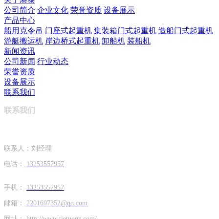
公司简介
企业文化
荣誉资质
设备展示
产品中心
船用克令吊
门座式起重机
集装箱门式起重机
造船门式起重机
游艇搬运机
岸边桥式起重机
卸船机
装船机
新闻资讯
公司新闻
行业动态
荣誉资质
设备展示
联系我们
联系我们
联系人：刘经理
电话：
13253557957
手机：
13253557957
邮箱：
2201697352@qq.com
网址：
http://www.tietuoqz.com/