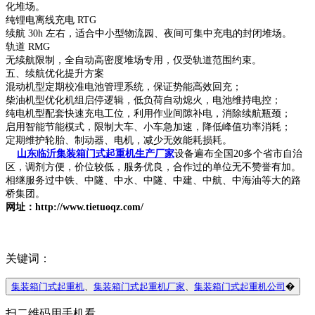
化堆场。
纯锂电离线充电 RTG
续航 30h 左右，适合中小型物流园、夜间可集中充电的封闭堆场。
轨道 RMG
无续航限制，全自动高密度堆场专用，仅受轨道范围约束。
五、续航优化提升方案
混动机型定期校准电池管理系统，保证势能高效回充；
柴油机型优化机组启停逻辑，低负荷自动熄火，电池维持电控；
纯电机型配套快速充电工位，利用作业间隙补电，消除续航瓶颈；
启用智能节能模式，限制大车、小车急加速，降低峰值功率消耗；
定期维护轮胎、制动器、电机，减少无效能耗损耗。
山东临沂集装箱门式起重机生产厂家
设备遍布全国20多个省市自治
区，调剂方便，价位较低，服务优良，合作过的单位无不赞誉有加。
相继服务过中铁、中隧、中水、中隧、中建、中航、中海油等大的路
桥集团。
网址：http://www.tietuoqz.com/
关键词：
集装箱门式起重机
、
集装箱门式起重机厂家
、
集装箱门式起重机公司
�
扫二维码用手机看