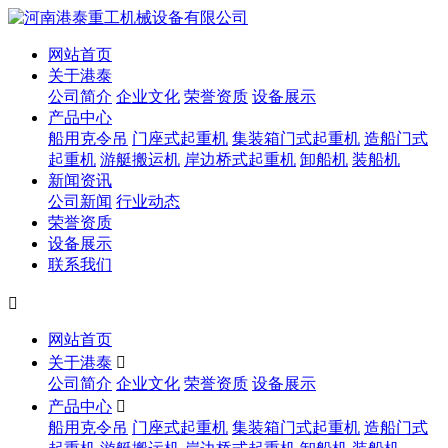
网站首页
关于港泰
公司简介
企业文化
荣誉资质
设备展示
产品中心
船用克令吊
门座式起重机
集装箱门式起重机
造船门式
起重机
游艇搬运机
岸边桥式起重机
卸船机
装船机
新闻资讯
公司新闻
行业动态
荣誉资质
设备展示
联系我们

网站首页
关于港泰

公司简介
企业文化
荣誉资质
设备展示
产品中心

船用克令吊
门座式起重机
集装箱门式起重机
造船门式