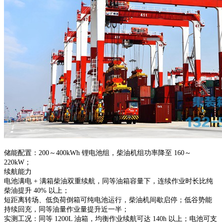
储能配置：200～400kWh 锂电池组，柴油机组功率降至 160～
220kW；
续航能力
电池满电 + 满箱柴油双重续航，同等油箱容量下，连续作业时长比纯
柴油提升 40% 以上；
短距离转场、低负荷倒箱可纯电池运行，柴油机间歇启停；低谷势能
持续回充，同等油量作业量提升近一半；
实测工况：同等 1200L 油箱，均衡作业续航可达 140h 以上；电池可支