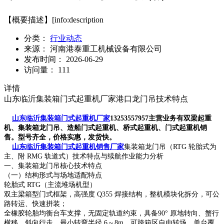
【概要描述】
[info:description
分类：
行业动态
来源：
河南港泰重工机械设备有限公司
发布时间：
2026-06-29
访问量：
111
详情
山东临沂集装箱门式起重机厂家港口龙门吊技术特点
山东临沂集装箱门式起重机厂家
13253557957主营业务有双梁起重
机、集装箱龙门吊、造船门式起重机、桥式起重机、门式起重机销
售。型号齐全，价格实惠，发货快。
山东临沂集装箱门式起重机销售厂家
集装箱龙门吊（RTG 轮胎式为
主、附 RMG 轨道式）技术特点与续航作业能力分析
一、集装箱龙门吊核心技术特点
（一）结构形式与场地适配特点
轮胎式 RTG（主流堆场机型）
双主梁箱型门式框架，高强度 Q355 焊接结构，整机模块化拆分，可公
路转运、快速拼装；
全橡胶轮胎均衡台车支撑，无固定轨道约束，具备90° 原地转向、蟹行
横移、斜向行走，最小转弯半径 6～8m，可跨箱区自由转场，单台覆