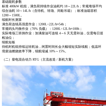
基础能耗参数
标准 400kW 机组，满负荷持续作业油耗约 18～22L/h；常规堆场平均
综合油耗 10～14L/h（含待机、转场、间歇吊箱）；标准油箱容积
1200～1500L。
续航时长测算
满负荷连续高强度作业：1200L÷22L/h≈54h；
常规码头均衡作业（70% 负载）：1200L÷12L/h≈100h；
实际堆场三班倒作业：加满柴油可连续 4～6 天无需补油，仅需每日巡
检油位；
续航短板
待机时机组持续运转耗油，闲置时间长会大幅缩短实际续航；低温环
境柴油燃烧效率下降，续航缩减 10%～15%。
（二）柴电混合动力 RTG（主流改造 / 新机方案）