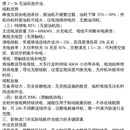
撑 2～3h 无油应急作业。
续航优势
峰值负荷由电池承担，柴油机不频繁过载，油耗下降 35%～50%；停
机待机时柴油机可熄火，仅电池维持电控，无燃油消耗。
（三）纯锂电 RTG（无柴油机组）
主流电池容量 350～600kWh，分充电式、母线不间断补电两类：
离线充电型（无滑触线）
满电续航：常规堆场连续作业28～32h，高强度满负荷 20h 左右；
充电效率：大功率快充 1h 充至 85%，完整满充 1.5～2h；可利用交接
班、夜间空档集中补电；
母线 / 滑触线在线补电型
堆场敷设导电母线，大车行走时持续 60kW 小功率补电，电池始终维
持高电量，理论无限续航，仅需定期深度均衡充电，无停机补能等待
时间；
续航短板
无备用动力，完全依赖电池；无充电设施的散货、临时堆场无法长时
间连续作业。
（四）轨道式 RMG（滑触线供电）
全程外接电网持续供电，储能仅用于制动能量回收，不存在续航限
制，可 24h 不间断连续作业，仅断电检修停机；唯一约束为轨道行走
范围。
三、影响龙门吊实际续航作业能力的关键因素
作业负荷强度