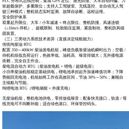
PLC 分布式总线控制，集成 GPS 定位、激光防撞、大车自动纠偏、力
矩超载保护、多重限位；支持人工驾驶室、无线遥控、全自动无人驾
驶三种模式；整机状态实时监测、故障自诊断、远程运维。
安全防护体系
双重起升限位、大车 / 小车减速 + 终点限位、整机防撞、风速连锁
（≥16m/s 停机）、超载限制、轮胎胎压监测、紧急制动、整机防风锚
固装置。
（三）三类动力系统技术差异（直接决定续航能力）
传统纯柴油 RTG
配置 350～400kW 柴油发电机组，峰值负载靠柴油机瞬时出力；空载 /
待机机组低负荷运行，热效率低、油耗高、噪音排烟大；无外接电源
依赖，完全自主作业。
柴电混合动力 RTG（柴油发电机 + 锂电 / 超级电容）
小功率柴油机组稳定基础供电，锂电池承担起升加速峰值功率；下降
势能回充电池，机组始终工作在高效区间，节油 30%～50%；兼顾自
主续航与节能。
纯锂电池 RTG（锂电储能 + 外接充电）
无柴油机组，整机电池供电，零排放低噪音；配备快充接口，轨道 / 母
线充电可不间断补能；适合绿色港口、环保管控码头。