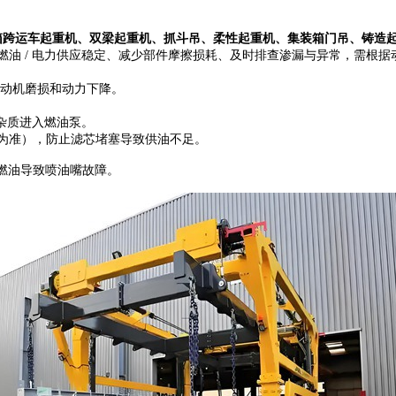
机、集装箱跨运车起重机、双梁起重机、抓斗吊、柔性起重机、集装箱门吊、铸
油 / 电力供应稳定、减少部件摩擦损耗、及时排查渗漏与异常，需根据
发动机磨损和动力下降。
杂质进入燃油泵。
到者为准），防止滤芯堵塞导致供油不足。
入燃油导致喷油嘴故障。