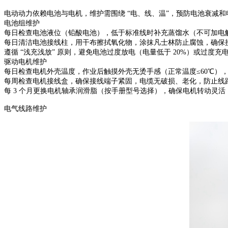
电动动力依赖电池与电机，维护需围绕 “电、线、温”，预防电池衰减和
电池组维护
每日检查电池液位（铅酸电池），低于标准线时补充蒸馏水（不可加电
每日清洁电池接线柱，用干布擦拭氧化物，涂抹凡士林防止腐蚀，确保
遵循 “浅充浅放” 原则，避免电池过度放电（电量低于 20%）或过度充
驱动电机维护
每日检查电机外壳温度，作业后触摸外壳无烫手感（正常温度≤60℃）
每周检查电机接线盒，确保接线端子紧固，电缆无破损、老化，防止线
每 3 个月更换电机轴承润滑脂（按手册型号选择），确保电机转动灵
电气线路维护