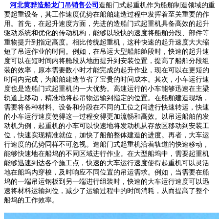
河北黄骅造船龙门吊销售公司
造船门式起重机作为船舶制造领域的重
要起重设备，其工作速度优势在船舶建造过程中发挥着至关重要的作
用。首先，在起升速度方面，先进的造船门式起重机具备高效的起升
驱动系统和优化的传动机构，能够以较快的速度将船舶分段、部件等
重物提升到指定高度。相比传统起重机，这种快速的起升速度大大缩
短了吊运作业的时间。例如，在吊运大型船舶舱段时，快速的起升速
度可以在短时间内将舱段从地面提升到安装位置，提高了船舶分段组
装的效率，原本需要数小时才能完成的起升作业，现在可以在更短的
时间内完成，为船舶建造节省了宝贵的时间成本。
其次，小车运行速
度也是造船门式起重机的一大优势。高速运行的小车能够迅速在主梁
轨道上移动，精准地将起吊物运输到指定的位置。在船舶建造现场，
需要将各种材料、设备和分段在不同的工位之间进行快速转运，快速
的小车运行速度使得这一过程变得更加流畅和高效。以吊运船舶的发
动机为例，起重机的小车可以快速地将发动机从存放区移动到安装工
位，快速实现精准就位，加快了船舶整体建造的进度。再者，大车运
行速度的优势同样不可忽视。造船门式起重机沿着轨道的快速移动，
能够快速地在船坞的不同区域进行作业。在大型船坞中，需要起重机
能够迅速到达各个施工点，快速的大车运行速度使得起重机可以灵活
地在船坞内穿梭，及时响应不同位置的吊运需求。例如，当需要在船
坞的一端吊运钢板到另一端进行组装时，快速的大车运行速度可以迅
速将材料运输到位，减少了运输过程中的时间消耗，从而提高了整个
船坞的工作效率。