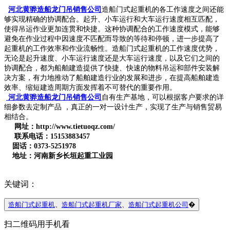
河北黄骅造船龙门吊销售公司
造船门式起重机的各工作速度之间还能
够实现精确的协调配合。起升、小车运行和大车运行速度相互匹配，
使得吊运作业更加连贯和快捷。这种协调配合的工作速度模式，能够
避免在作业过程中因速度不匹配而导致的等待和停顿，进一步提高了
起重机的工作效率和作业流畅性。造船门式起重机的工作速度优势，
无论是起升速度、小车运行速度还是大车运行速度，以及它们之间的
协调配合，都为船舶建造提供了快捷、快速的物料吊运和部件安装解
决方案，有力地推动了船舶建造行业的发展和进步，在提高船舶建造
效率、缩短建造周期方面发挥着不可替代的重要作用。
河北黄骅造船龙门吊销售公司
自有生产基地，可以根据客户要求的详
细参数去定制产品 ，真正的一对一设计生产，实现了生产与销售贸易
相结合。
网址：http://www.tietuoqz.com/
联系电话：15153883457
固话：0373-5251978
地址：河南新乡长垣起重工业园
关键词：
造船门式起重机
、
造船门式起重机厂家
、
造船门式起重机公司
�
扫二维码用手机看