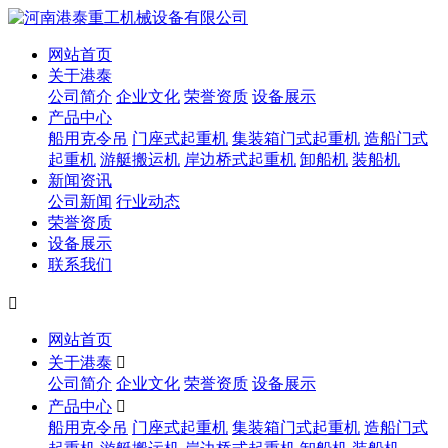
网站首页
关于港泰
公司简介
企业文化
荣誉资质
设备展示
产品中心
船用克令吊
门座式起重机
集装箱门式起重机
造船门式
起重机
游艇搬运机
岸边桥式起重机
卸船机
装船机
新闻资讯
公司新闻
行业动态
荣誉资质
设备展示
联系我们

网站首页
关于港泰

公司简介
企业文化
荣誉资质
设备展示
产品中心

船用克令吊
门座式起重机
集装箱门式起重机
造船门式