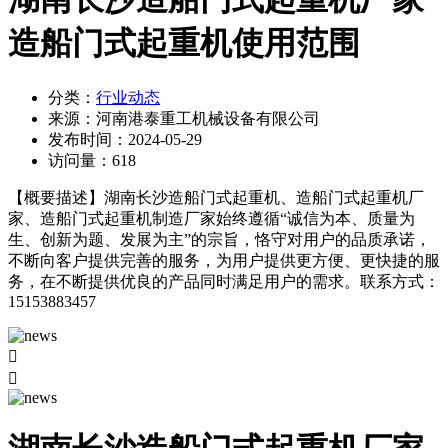
造船门式起重机使用范围
分类：
行业动态
来源：
河南港泰重工机械设备有限公司
发布时间：
2024-05-29
访问量：
618
【概要描述】
湖南长沙造船门式起重机、造船门式起重机厂
家、造船门式起重机制造厂家始终遵循“诚信为本、质量为
生、创新为题、发展为主”的宗旨，恪守对用户的品质承诺，
不断向客户提供完善的服务，为用户提供更方便、更快捷的服
务，在不断提供优良的产品同时满足用户的需求。联系方式：
15153883457

