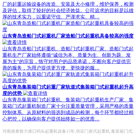
厂的起重运输设备的改造、安装及大小修理，维护保养，检测
及评估，取得了较好的社会经济效益。公司追求的目标是以雄
厚的技术实力，以重诺守信、严谨求实、精…
山东青岛造船门式起重机厂家造船门式起重机具备较高的强度
山东青岛造船门式起重机、造船门式起重机厂家、造船门式起
重机生产厂家始终遵循“诚信为本、质量为生、创新为题、发
展为主”的宗旨，恪守对用户的品质承诺，不断向客户提供完
善的服务，为用户提供更方便、更快捷的服…
山东青岛集装箱门式起重厂家轨道式集装箱门式起重机起升高
度的优势
山东青岛集装箱门式起重机、集装箱门式起重机生产厂家、集
装箱门式起重机制造厂家十分注重质量管理，采用严格的质量
控制体系。从原材料的筛选到成品的检测，每个环节都经过精
心把控，以确保向客户提供始终如一的优质…
河南港泰致力港口码头起重机设备15年,供应门座式起重机,集装箱门式