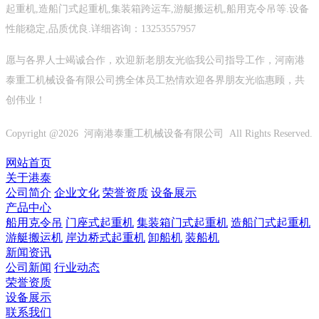
起重机,造船门式起重机,集装箱跨运车,游艇搬运机,船用克令吊等.设备
性能稳定,品质优良.详细咨询：13253557957
愿与各界人士竭诚合作，欢迎新老朋友光临我公司指导工作，河南港
泰重工机械设备有限公司携全体员工热情欢迎各界朋友光临惠顾，共
创伟业！
Copyright @
2026 河南港泰重工机械设备有限公司 All Rights Reserved.
网站首页
关于港泰
公司简介
企业文化
荣誉资质
设备展示
产品中心
船用克令吊
门座式起重机
集装箱门式起重机
造船门式起重机
游艇搬运机
岸边桥式起重机
卸船机
装船机
新闻资讯
公司新闻
行业动态
荣誉资质
设备展示
联系我们