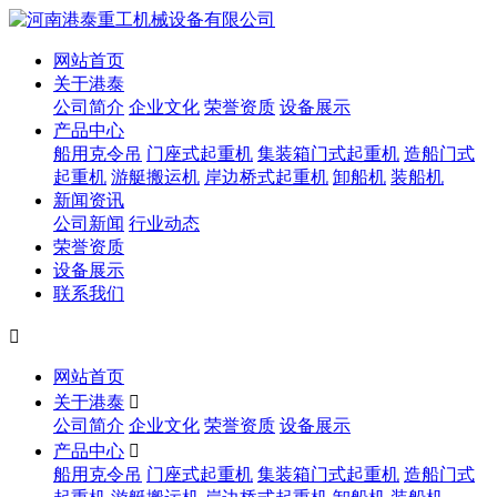
网站首页
关于港泰
公司简介
企业文化
荣誉资质
设备展示
产品中心
船用克令吊
门座式起重机
集装箱门式起重机
造船门式
起重机
游艇搬运机
岸边桥式起重机
卸船机
装船机
新闻资讯
公司新闻
行业动态
荣誉资质
设备展示
联系我们

网站首页
关于港泰

公司简介
企业文化
荣誉资质
设备展示
产品中心

船用克令吊
门座式起重机
集装箱门式起重机
造船门式