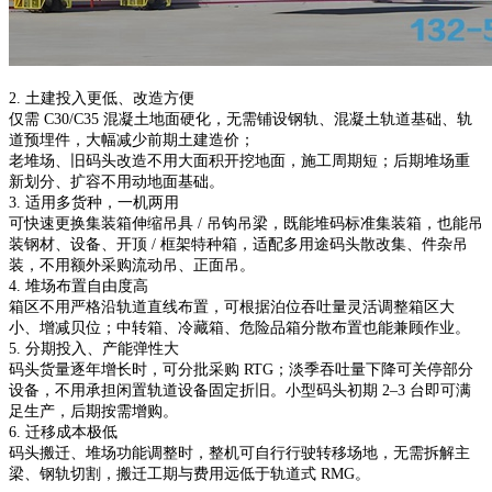
2. 土建投入更低、改造方便
仅需 C30/C35 混凝土地面硬化，无需铺设钢轨、混凝土轨道基础、轨
道预埋件，大幅减少前期土建造价；
老堆场、旧码头改造不用大面积开挖地面，施工周期短；后期堆场重
新划分、扩容不用动地面基础。
3. 适用多货种，一机两用
可快速更换集装箱伸缩吊具 / 吊钩吊梁，既能堆码标准集装箱，也能吊
装钢材、设备、开顶 / 框架特种箱，适配多用途码头散改集、件杂吊
装，不用额外采购流动吊、正面吊。
4. 堆场布置自由度高
箱区不用严格沿轨道直线布置，可根据泊位吞吐量灵活调整箱区大
小、增减贝位；中转箱、冷藏箱、危险品箱分散布置也能兼顾作业。
5. 分期投入、产能弹性大
码头货量逐年增长时，可分批采购 RTG；淡季吞吐量下降可关停部分
设备，不用承担闲置轨道设备固定折旧。小型码头初期 2–3 台即可满
足生产，后期按需增购。
6. 迁移成本极低
码头搬迁、堆场功能调整时，整机可自行行驶转移场地，无需拆解主
梁、钢轨切割，搬迁工期与费用远低于轨道式 RMG。