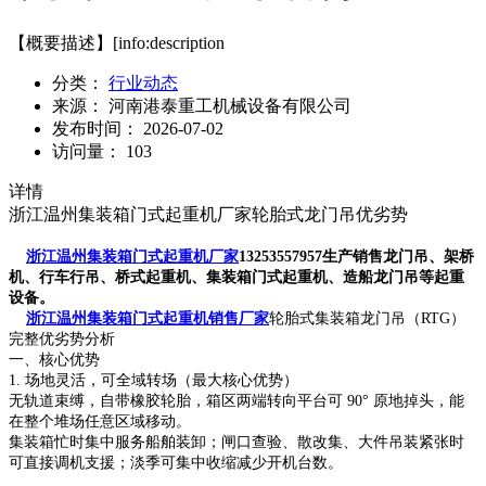
【概要描述】
[info:description
分类：
行业动态
来源：
河南港泰重工机械设备有限公司
发布时间：
2026-07-02
访问量：
103
详情
浙江温州集装箱门式起重机厂家轮胎式龙门吊优劣势
浙江温州集装箱门式起重机厂家
13253557957生产销售龙门吊、架桥
机、行车行吊、桥式起重机、集装箱门式起重机、造船龙门吊等起重
设备。
浙江温州集装箱门式起重机销售厂家
轮胎式集装箱龙门吊（RTG）
完整优劣势分析
一、核心优势
1. 场地灵活，可全域转场（最大核心优势）
无轨道束缚，自带橡胶轮胎，箱区两端转向平台可 90° 原地掉头，能
在整个堆场任意区域移动。
集装箱忙时集中服务船舶装卸；闸口查验、散改集、大件吊装紧张时
可直接调机支援；淡季可集中收缩减少开机台数。