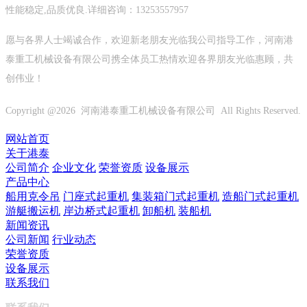
性能稳定,品质优良.详细咨询：13253557957
愿与各界人士竭诚合作，欢迎新老朋友光临我公司指导工作，河南港
泰重工机械设备有限公司携全体员工热情欢迎各界朋友光临惠顾，共
创伟业！
Copyright @
2026 河南港泰重工机械设备有限公司 All Rights Reserved.
网站首页
关于港泰
公司简介
企业文化
荣誉资质
设备展示
产品中心
船用克令吊
门座式起重机
集装箱门式起重机
造船门式起重机
游艇搬运机
岸边桥式起重机
卸船机
装船机
新闻资讯
公司新闻
行业动态
荣誉资质
设备展示
联系我们