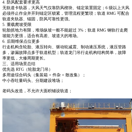
4. 防风配套要求更高
无轨道卡轨器，大风天气仅靠防风楔块、锚定装置固定；6 级以上大风
必须停止作业并开到锚定区锁紧，管理流程更繁琐；轨道 RMG 可配合
轨道夹轨器、锚固，防风可靠性更强。
5. 重载爬坡受限
轮胎抓地力有限，堆场纵坡一般不能超过 3%；轨道 RMG 钢轨行走爬
坡能力更强，适合有高差、坡道大的堆场。
6. 后期维保点位更多
行走机构含轮胎、液压转向、驱动轮减震、制动液压系统，液压管路
多，渗漏故障点多于轨道机型；轨道龙门吊行走机构结构简单，故障
率更低，大修周期更长。
三、适用场景总结
优先选 RTG（轮胎龙门吊）
多用途综合码头（集装箱 + 件杂 + 散改集）；
中小吞吐量码头、分期建设堆场；
老码头改造，不允许大面积铺设轨道；