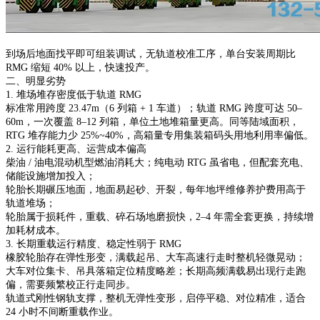
到场后地面找平即可组装调试，无轨道校准工序，单台安装周期比
RMG 缩短 40% 以上，快速投产。
二、明显劣势
1. 堆场堆存密度低于轨道 RMG
标准常用跨度 23.47m（6 列箱 + 1 车道）；轨道 RMG 跨度可达 50–
60m，一次覆盖 8–12 列箱，单位土地堆箱量更高。同等陆域面积，
RTG 堆存能力少 25%~40%，高箱量专用集装箱码头用地利用率偏低。
2. 运行能耗更高、运营成本偏高
柴油 / 油电混动机型燃油消耗大；纯电动 RTG 虽省电，但配套充电、
储能设施增加投入；
轮胎长期碾压地面，地面易起砂、开裂，每年地坪维修养护费用高于
轨道堆场；
轮胎属于损耗件，重载、碎石场地磨损快，2–4 年需全套更换，持续增
加耗材成本。
3. 长期重载运行精度、稳定性弱于 RMG
橡胶轮胎存在弹性形变，满载起吊、大车高速行走时整机轻微晃动；
大车对位集卡、吊具落箱定位精度略差；长期高频满载易出现行走跑
偏，需要频繁校正行走同步。
轨道式刚性钢轨支撑，整机无弹性变形，启停平稳、对位精准，适合
24 小时不间断重载作业。