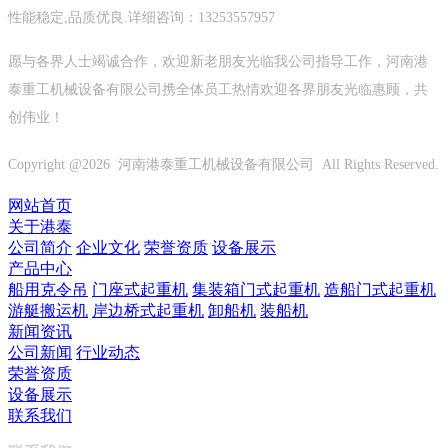
性能稳定,品质优良.详细咨询：13253557957
愿与各界人士竭诚合作，欢迎新老朋友光临我公司指导工作，河南港
泰重工机械设备有限公司携全体员工热情欢迎各界朋友光临惠顾，共
创伟业！
Copyright @
2026 河南港泰重工机械设备有限公司 All Rights Reserved.
网站首页
关于港泰
公司简介
企业文化
荣誉资质
设备展示
产品中心
船用克令吊
门座式起重机
集装箱门式起重机
造船门式起重机
游艇搬运机
岸边桥式起重机
卸船机
装船机
新闻资讯
公司新闻
行业动态
荣誉资质
设备展示
联系我们