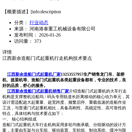
【概要描述】
[info:description
分类：
行业动态
来源：
河南港泰重工机械设备有限公司
发布时间：
2026-01-26
访问量：
373
详情
江西新余造船门式起重机行走机构技术要点
江西新余造船门式起重机厂家
13253557957生产销售龙门吊、架桥
机、提梁机等、造船门式起重机各类起重设备都有，专业的技术，良
好的品质，舒心的服务。
江西新余造船门式起重机销售厂家
介绍造船门式起重机的大车行走
机构是支撑整机沿船坞 / 码头专用轨道长距离移动的核心动力单元，其
设计需适配超大起重量、超宽跨度、频繁启停、重载低速的造船作业
工况，与普通门式起重机相比，具备高刚性、高稳定性、高可靠性的
特点，具体结构与技术要点如下：
一、 核心结构组成
造船门式起重机大车行走机构采用多轮均衡承载、分组驱动的设计方
案，主要由车架与台车组、驱动装置、车轮组、制动系统、缓冲与限