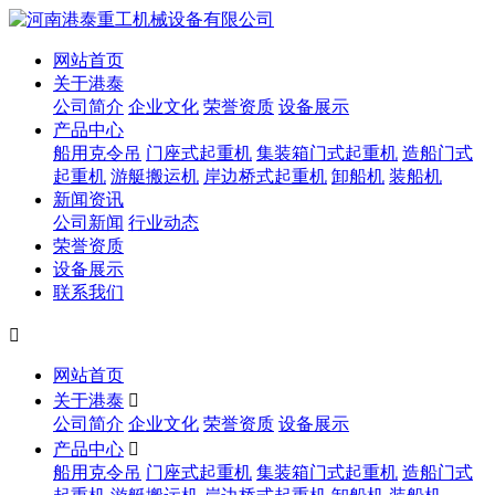
网站首页
关于港泰
公司简介
企业文化
荣誉资质
设备展示
产品中心
船用克令吊
门座式起重机
集装箱门式起重机
造船门式
起重机
游艇搬运机
岸边桥式起重机
卸船机
装船机
新闻资讯
公司新闻
行业动态
荣誉资质
设备展示
联系我们

网站首页
关于港泰

公司简介
企业文化
荣誉资质
设备展示
产品中心

船用克令吊
门座式起重机
集装箱门式起重机
造船门式