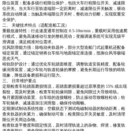
限位装置：配备多级行程限位保护，包括大车行程限位开关、减速限
位开关。当大车行至轨道端部一定距离时，减速限位开关触发，驱动
系统自动降速；当触及终端限位开关时，整机动力切断，实现双重安
全保护。
二、 关键技术特点（适配造船工况）
重载低速特性：行走速度通常控制在 0.5-10m/min，重载时采用低速爬
行模式，避免高速移动引发的整机晃动；变频调速系统可实现无级平
滑调速，满足精准对位需求。
抗风防滑能力强：除电动夹轨器外，部分大型造船门式起重机还配备
锚定装置，通过锚定销将台车组与地面锚定座连接，抵御台风等极端
恶劣天气。
啃轨防护设计：通过优化车轮踏面锥度、调整轨道安装精度、配备轮
缘润滑装置，减少车轮与轨道轮缘的摩擦，避免长期运行导致的啃轨
现象，降低设备磨损和运行阻力。
三、 日常维护要点
定期检查车轮踏面磨损情况，若踏面磨损量超过原厚度的 15% 或出现
裂纹，需及时更换；检查车轮轮缘间隙，避免间隙过大导致啃轨。
每月紧固驱动装置、台车组的连接螺栓，防止振动导致螺栓松动；给
车轮轴承、减速器加注润滑脂，确保传动顺畅。
定期测试制动系统性能：空载状态下测试电磁制动器的制动距离，检
查夹轨器的夹紧力，确保制动可靠；检查限位开关灵敏度，及时清理
限位开关周边杂物。
检查轨道平整度和固定情况，及时清理轨道上的杂物、焊渣，修复轨
道变形部位，避免因轨道问题引发的行走故障。