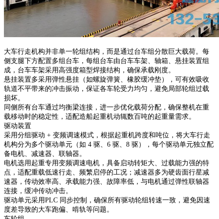
大车行走机构并非单一轮组结构，而是通过台车组分散巨大载荷。每
侧支腿下方配置多组台车，每组台车由台车车架、轴箱、悬挂装置组
成，台车车架采用高强度箱型焊接结构，确保承载刚度。
悬挂装置多采用弹性悬挂（如螺旋弹簧、橡胶缓冲垫），可有效吸收
轨道不平带来的冲击振动，保证各车轮受力均匀，避免局部轮组过载
损坏。
同侧所有台车通过均衡梁连接，进一步优化载荷分配，确保整机在重
载移动时的稳定性，适配造船起重机动辄数百吨的起重量需求。
驱动装置
采用分组驱动 + 变频调速模式，根据起重机跨度和吨位，将大车行走
机构分为多个驱动单元（如 4 驱、6 驱、8 驱），每个驱动单元独立配
备电机、减速器、联轴器。
电机选用起重专用变频调速电机，具备启动转矩大、过载能力强的特
点，适配重载低速行走、频繁启停的工况；减速器多为硬齿面行星减
速器，传动效率高、承载能力强、故障率低，与电机通过弹性联轴器
连接，缓冲传动冲击。
驱动单元采用PLC 同步控制，确保所有驱动轮组转速一致，避免因速
度差导致的大车跑偏、啃轨等问题。
车轮组