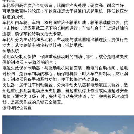
车轮采用高强度合金钢锻造，踏面经淬火处理，硬度高、耐磨性好，
可承受数百吨的轮压；车轮直径远大于普通门式起重机，降低轮压对
轨道的损伤。
车轮组由车轮、车轴、双列圆锥滚子轴承组成，轴承承载能力强、抗
冲击性好，适应重载工况下的长时间运行；车轴与台车车架通过轴箱
连接，确保车轮转动灵活无卡滞。
车轮组分为主动轮和从动轮，主动轮与减速器输出轴连接，提供行走
动力；从动轮随主动轮被动转动，辅助承载。
制动系统
采用双级制动保护，保障重载移动时的制动可靠性，核心是电磁失效
保护制动器 + 夹轨器的组合：
电磁失效保护制动器：与驱动电机同轴安装，断电时自动抱闸，通电
时松闸，是行车制动的核心，确保电机停止时大车立即制动，防止溜
车；制动器具备手动释放功能，便于检修时移动设备。
夹轨器：属于驻车制动装置，分为手动夹轨器和电动液压夹轨器，造
船起重机多配备电动液压夹轨器。当起重机停止作业或风速超过安全
阈值（通常为 8 级）时，夹轨器自动夹紧轨道，防止整机被风吹动滑
移，是露天作业的关键安全装置。
缓冲与限位装置