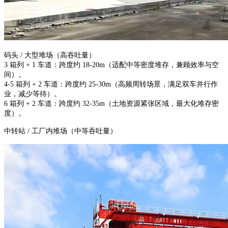
码头 / 大型堆场（高吞吐量）
3 箱列 + 1 车道：跨度约 18-20m（适配中等密度堆存，兼顾效率与空
间）。
4-5 箱列 + 2 车道：跨度约 25-30m（高频周转场景，满足双车并行作
业，减少等待）。
6 箱列 + 2 车道：跨度约 32-35m（土地资源紧张区域，最大化堆存密
度）。
中转站 / 工厂内堆场（中等吞吐量）