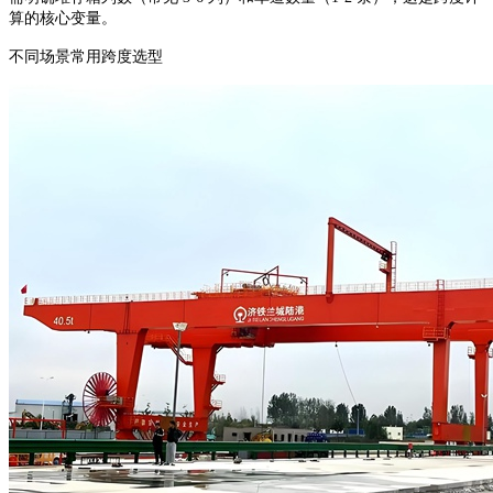
算的核心变量。
不同场景常用跨度选型