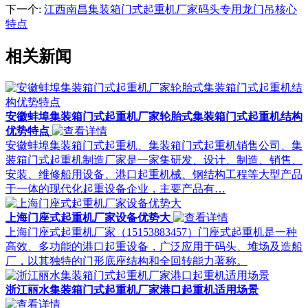
下一个
:
江西南昌集装箱门式起重机厂家码头专用龙门吊核心
特点
相关新闻
安徽蚌埠集装箱门式起重机厂家轮胎式集装箱门式起重机结构
优势特点
安徽蚌埠集装箱门式起重机、集装箱门式起重机销售公司、集
装箱门式起重机制造厂家是一家集研发、设计、制造、销售、
安装、维修船用设备、港口起重机械、钢结构工程等大型产品
于一体的现代化起重设备企业，主要产品有…
上海门座式起重机厂家设备优势大
上海门座式起重机厂家（15153883457）门座式起重机是一种
高效、多功能的港口起重设备，广泛应用于码头、堆场及造船
厂，以其独特的门形底座结构和全回转能力著称。
浙江丽水集装箱门式起重机厂家港口起重机适用场景