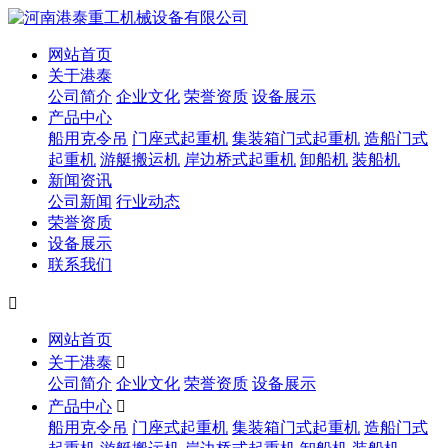
网站首页
关于港泰
公司简介
企业文化
荣誉资质
设备展示
产品中心
船用克令吊
门座式起重机
集装箱门式起重机
造船门式
起重机
游艇搬运机
岸边桥式起重机
卸船机
装船机
新闻资讯
公司新闻
行业动态
荣誉资质
设备展示
联系我们

网站首页
关于港泰

公司简介
企业文化
荣誉资质
设备展示
产品中心

船用克令吊
门座式起重机
集装箱门式起重机
造船门式