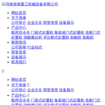
网站首页
关于港泰
公司简介
企业文化
荣誉资质
设备展示
产品中心
船用克令吊
门座式起重机
集装箱门式起重机
造船门式
起重机
游艇搬运机
岸边桥式起重机
卸船机
装船机
新闻资讯
公司新闻
行业动态
荣誉资质
设备展示
联系我们

网站首页
关于港泰

公司简介
企业文化
荣誉资质
设备展示
产品中心

船用克令吊
门座式起重机
集装箱门式起重机
造船门式