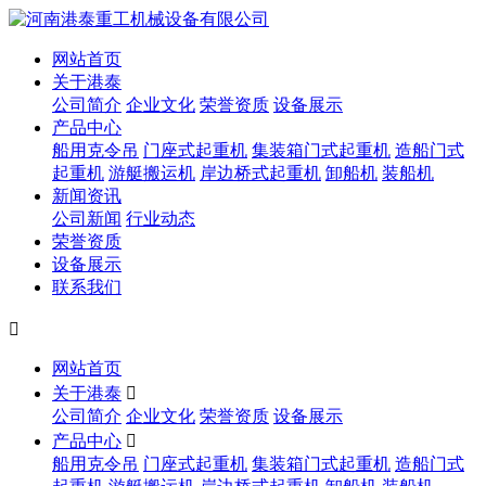
网站首页
关于港泰
公司简介
企业文化
荣誉资质
设备展示
产品中心
船用克令吊
门座式起重机
集装箱门式起重机
造船门式
起重机
游艇搬运机
岸边桥式起重机
卸船机
装船机
新闻资讯
公司新闻
行业动态
荣誉资质
设备展示
联系我们

网站首页
关于港泰

公司简介
企业文化
荣誉资质
设备展示
产品中心

船用克令吊
门座式起重机
集装箱门式起重机
造船门式