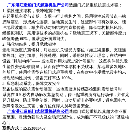
广东湛江造船门式起重机生产公司
造船门式起重机抗震技术强：
1. 柔性连接结构，缓冲地震冲击
在起重机主梁与支腿、支腿与行走机构之间，采用弹性减震节点与橡
胶隔震垫，形成柔性连接。当地震发生时，这些部件可有效吸收、缓
冲地震波能量，减少震动对钢结构的直接传递，降低结构损坏风险。
经模拟测试，采用该技术的起重机在 7 级地震工况下，关键部件应力
峰值降低 60%，显著提升抗震能力。
2. 强化钢结构，提升承载韧性
选用高强度抗震钢材，对起重机关键受力部位（如主梁腹板、支腿连
接焊缝）进行加厚、补强处理。同时，采用延性设计理念，在结构中
设置 “耗能构件”—— 当地震作用力超过设计阈值时，这些构件优先发
生塑性变形吸收能量，从而保护主体结构不受破坏。某地震多发地区
的船厂，使用抗震型造船门式起重机后，在多次中小规模地震中均未
出现结构性损伤，设备完好率达 100%。
3. 应急制动系统，保障突发安全
配备快速响应抗震制动装置，当地震监测传感器检测到震动信号时，
系统在 0.5 秒内自动触发紧急制动，停止起重机所有运行动作，并锁定
起升机构，防止重物坠落。同时，自动切断非必要电源，避免因电气
故障引发次生灾害，全方位保障人员与设备安全。
广东湛江造船门式起重机销售公司
造船门式起重机以其超大作业覆
盖范围、灵活负载能力及全场景适配性，成为船厂不可或缺的 “基建核
心”。
联系方式：15153883457