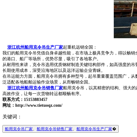
浙江杭州船用克令吊生产厂家
起重机远销全国：
我们的船用克令吊凭借自身卓越性能，在市场上极具竞争力，得以畅销
的港口、船厂等场所，优势尽显，吸引了各地客户。
从耐用性来讲，克令吊选用优质钢材制造关键结构部件，如高强度的吊
长期使用成本，深受沿海地区以及远洋运输企业青睐。
在吊运能力方面，船用克令吊拥有多种型号，起吊重量覆盖范围广，从
泛适配各地船舶运输作业场景，从而畅销全国。
浙江杭州船用克令吊销售厂家
船用克令吊，以其精密的结构、强大的
高效作业，让每一次货物转运都顺畅有序。
联系方式：15153883457
网址：http://www.tietuoqz.com/
关键词：
船用克令吊厂家
、
船用克令吊销售厂家
、
船用克令吊生产厂家
�