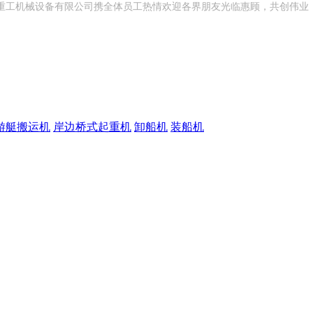
重工机械设备有限公司携全体员工热情欢迎各界朋友光临惠顾，共创伟业
游艇搬运机
岸边桥式起重机
卸船机
装船机