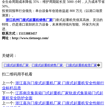
全生命周期成本降低 35%：维护周期延长至 5000 小时，人力成本节省
50%。
投资回报率行业领先：单台设备年创造收益超 800 万元（以港口场景
测算）。
浙江杭州门座式起重机销售厂家
门座式起重机凭借其高效、灵活的
特性，仍是港口装卸的主力设备，未来将持续向智能、环保方向演
进。
联系方式：15153883457
网址：http://www.tietuoqz.com/
关键词：
门座式起重机厂家
、
门座式起重机销售厂家
、
门座式起重机租赁厂家
�
扫二维码用手机看
上一个
:
浙江嘉兴门座式起重机厂家 门座式起重机安全性能行
业标杆品质
下一个
:
江苏南京集装箱门式起重机厂家轨道式集装箱门式起
重机安全防护全面
上一个
:
浙江嘉兴门座式起重机厂家 门座式起重机安全性能行