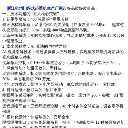
浙江杭州门座式起重机生产厂家
设备品质好质量高：
一、技术高超的 “五大核心突破”
1. 超重型吊装：400 吨级的 “举重若轻”
航天级材料革新：采用 Q690 高强度钢（屈服强度 690MPa），起重臂
抗变形能力提升 50%，实现 400 吨级超重型吊装。
动态平衡系统：实时监测重心偏移，自动调整配重块，保障 12 级台风
中稳定作业。
2. 毫米级精度：AI 算法的 “智慧之眼”
AI 视觉引导技术：通过多摄像头三维建模，实现集装箱锁孔与吊具的
毫米级精准对接。
变频微动控制：0.1Hz 低速稳定运行，风电叶片吊装误差小于 2mm。
3. 绿色节能：能量回收的 “黑科技”
动能回收系统：制动能量转化为电能储存 / 回馈电网，综合节电率达
30%，年省电费超 200 万元。
混合动力模式：柴油 + 电力双驱动，低负载时纯电运行，零排放。
4. 智能运维：物联网的 “预知未来”
物联网传感器矩阵：实时监测油温、振动、应力等 200 + 参数，AI 预
测故障准确率 99%。
远程运维平台：工程师远程诊断，48 小时备件全球送达，设备零停机
保障。
5. 模块化设计：快速响应的 “变形金刚”
即插即用接口：支持集装箱吊具、抓斗、电磁吸盘等 12 种吊具快速切
换，适应散货、件杂货等多场景需求。