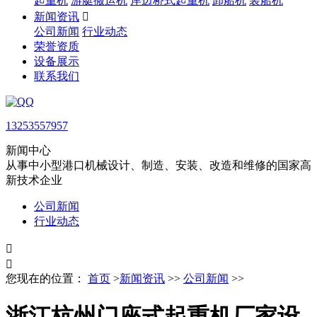
起重机
游艇搬运机
岸边桥式起重机
卸船机
装船机
新闻资讯

公司新闻
行业动态
荣誉资质
设备展示
联系我们
13253557957
新闻中心
从事中小型港口机械设计、制造、安装、改造和维修的国家高
新技术企业
公司新闻
行业动态


您现在的位置：
首页
>
新闻资讯
>>
公司新闻
>>
浙江杭州门座式起重机厂家设