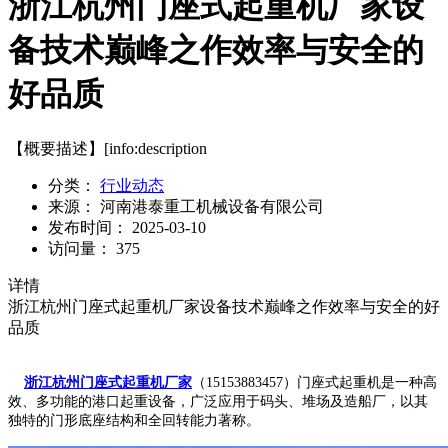
浙江杭州门座式起重机厂家设
备技术巅峰之作效率与安全的
好品质
【概要描述】
[info:description
分类：
行业动态
来源：
河南港泰重工机械设备有限公司
发布时间：
2025-03-10
访问量：
375
详情
浙江杭州门座式起重机厂家设备技术巅峰之作效率与安全的好
品质
浙江杭州门座式起重机厂家
（15153883457）门座式起重机是一种高
效、多功能的港口起重设备，广泛应用于码头、堆场及造船厂，以其
独特的门形底座结构和全回转能力著称。