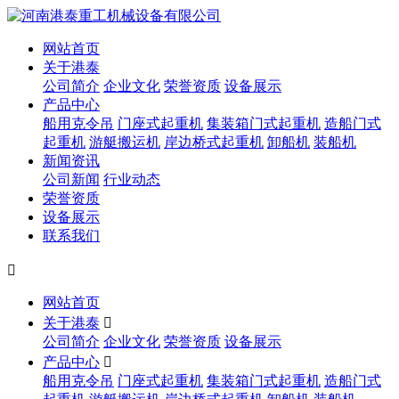
网站首页
关于港泰
公司简介
企业文化
荣誉资质
设备展示
产品中心
船用克令吊
门座式起重机
集装箱门式起重机
造船门式
起重机
游艇搬运机
岸边桥式起重机
卸船机
装船机
新闻资讯
公司新闻
行业动态
荣誉资质
设备展示
联系我们

网站首页
关于港泰

公司简介
企业文化
荣誉资质
设备展示
产品中心

船用克令吊
门座式起重机
集装箱门式起重机
造船门式