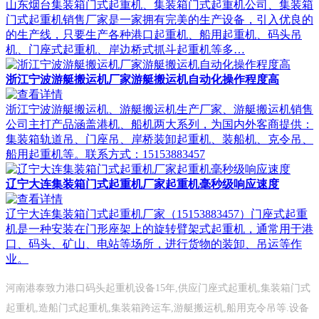
山东烟台集装箱门式起重机、集装箱门式起重机公司、集装箱
门式起重机销售厂家是一家拥有完美的生产设备，引入优良的
的生产线，只要生产各种港口起重机、船用起重机、码头吊
机、门座式起重机、岸边桥式抓斗起重机等多…
浙江宁波游艇搬运机厂家游艇搬运机自动化操作程度高
浙江宁波游艇搬运机、游艇搬运机生产厂家、游艇搬运机销售
公司主打产品涵盖港机、船机两大系列，为国内外客商提供：
集装箱轨道吊、门座吊、岸桥装卸起重机、装船机、克令吊、
船用起重机等。联系方式：15153883457
辽宁大连集装箱门式起重机厂家起重机毫秒级响应速度
辽宁大连集装箱门式起重机厂家（15153883457）门座式起重
机是一种安装在门形座架上的旋转臂架式起重机，通常用于港
口、码头、矿山、电站等场所，进行货物的装卸、吊运等作
业。
河南港泰致力港口码头起重机设备15年,供应门座式起重机,集装箱门式
起重机,造船门式起重机,集装箱跨运车,游艇搬运机,船用克令吊等.设备