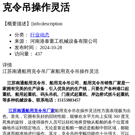
克令吊操作灵活
【概要描述】
[info:description
分类：
行业动态
来源：
河南港泰重工机械设备有限公司
发布时间：
2024-10-28
访问量：
437
详情
江苏南通船用克令吊厂家船用克令吊操作灵活
江苏南通船用克令吊、船用克令吊公司、船用克令吊销售厂家是一
家拥有完美的生产设备，引入优良的的生产线，只要生产各种港口起
重机、船用起重机、码头吊机、门座式起重机、岸边桥式抓斗起重机
等多种机械设备。联系电话：15153883457
江苏南通船用克令吊厂家
船用克令吊在操作灵活性方面表现极为出
色。首先，它拥有良好的回转性能，能够在水平方向上实现 360 度无
死角的旋转，这使得操作人员可以轻松地将货物从船舶的各个位置准
确地吊运到指定地点，无论是靠近船舷一侧还是船舶中部区域，都能
迅速而精准地进行操作。其次，克令吊的变幅功能也十分强大。可以