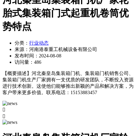
胎式集装箱门式起重机卷筒优
势特点
分类：
行业动态
来源：
河南港泰重工机械设备有限公司
发布时间：
2024-08-08
访问量：
486
【概要描述】
河北秦皇岛集装箱门机、集装箱门机销售公司、
集装箱门机生产厂家拥有一支优质的研发团队，不断投入资源
进行技术创新。这使他们能够推出新颖的产品和解决方案，为
客户带来更多价值。联系电话：15153883457

