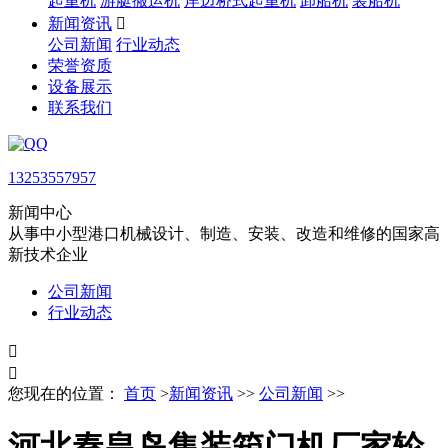
起重机
游艇搬运机
岸边桥式起重机
卸船机
装船机
新闻资讯

公司新闻
行业动态
荣誉资质
设备展示
联系我们
13253557957
新闻中心
从事中小型港口机械设计、制造、安装、改造和维修的国家高
新技术企业
公司新闻
行业动态


您现在的位置：
首页
>
新闻资讯
>>
公司新闻
>>
河北秦皇岛集装箱门机厂家轮