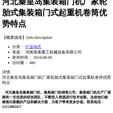
河北秦皇岛集装箱门机厂家轮
胎式集装箱门式起重机卷筒优
势特点
【概要描述】
[info:description
分类：
行业动态
来源：
河南港泰重工机械设备有限公司
发布时间：
2024-08-08
访问量：
486
详情
河北秦皇岛集装箱门机厂家轮胎式集装箱门式起重机卷筒优势
特点
河北秦皇岛集装箱门机、集装箱门机销售公司、集装箱门机生产厂家
拥有一支优质的研发团队，不断投入资源进行技术创新。这使他们能
够推出新颖的产品和解决方案，为客户带来更多价值。联系电话：
15153883457