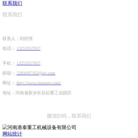
联系我们
联系我们
联系人：刘经理
电话：
13253557957
手机：
13253557957
邮箱：
2201697352@qq.com
网址：
http://www.tietuoqz.com/
地址：河南省新乡长垣起重工业园区
微信扫码，联系我们
网站统计